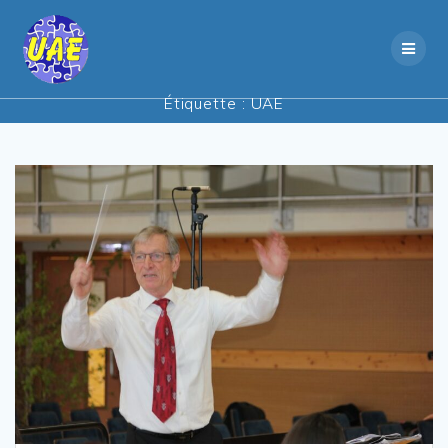
Skip
to
content
Étiquette :
UAE