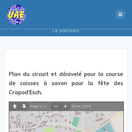
Skip
to
content
Le parcours
Plan du circuit et dénivelé pour la course
de caisses à savon pour la fête des
Crapod’Esch.
Page
1
/
1
Zoom
100%