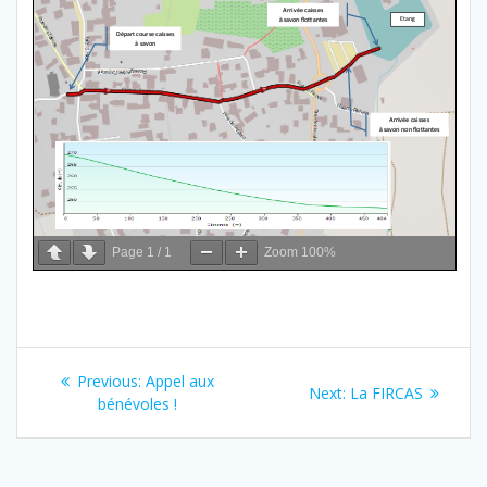
Page
1
/
1
Zoom
100%
Navigation
Previous
Previous:
Appel aux
Next
Next:
La FIRCAS
de
post:
bénévoles !
post:
l’article