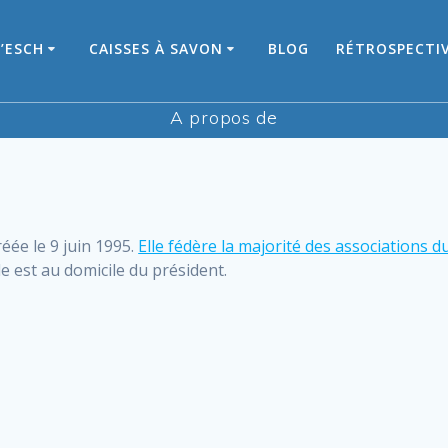
’ESCH
CAISSES À SAVON
BLOG
RÉTROSPECTI
A propos de
éée le 9 juin 1995.
Elle fédère la majorité des associations du
le est au domicile du président.