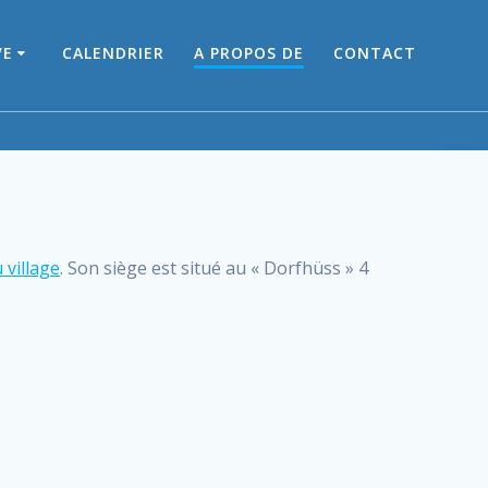
VE
CALENDRIER
A PROPOS DE
CONTACT
 village
. Son siège est situé au « Dorfhüss » 4