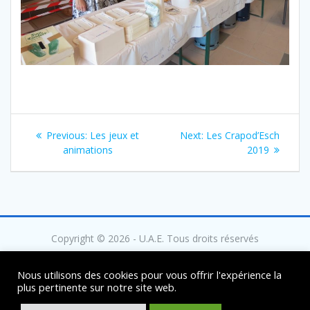
Navigation
Previous
Next
Previous:
Les jeux et
Next:
Les Crapod’Esch
de
post:
post:
animations
2019
l’article
Copyright © 2026 - U.A.E. Tous droits réservés
Nous utilisons des cookies pour vous offrir l'expérience la
plus pertinente sur notre site web.
Mentions légales