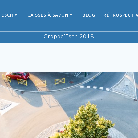
’ESCH
CAISSES À SAVON
BLOG
RÉTROSPECTI
Crapod’Esch 2018