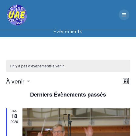
Skip
to
content
Évènements
Il n’y a pas d’évènements à venir.
N
À venir
N
Liste
Sélectionnez
a
a
Derniers Évènements passés
une
v
date.
v
i
JAN
18
i
g
2026
a
g