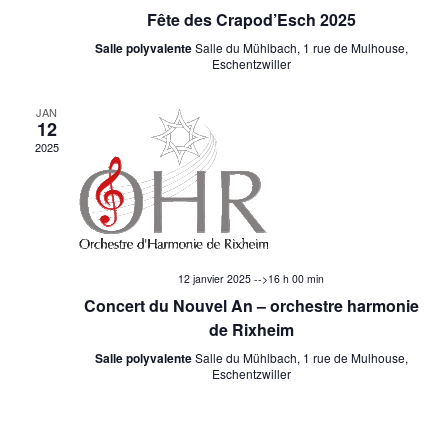
n
Fête des Crapod’Esch 2025
m
s
Salle polyvalente
Salle du Mühlbach, 1 rue de Mulhouse,
e
Eschentzwiller
u
n
JAN
t
l
12
2025
t
a
t
12 janvier 2025 -->16 h 00 min
i
Concert du Nouvel An – orchestre harmonie
de Rixheim
o
Salle polyvalente
Salle du Mühlbach, 1 rue de Mulhouse,
Eschentzwiller
n
s