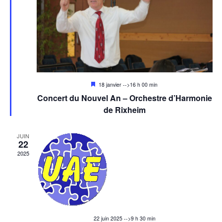
t
a
i
o
t
n
i
d
o
e
Mis
18 janvier -->16 h 00 min
en
v
n
Concert du Nouvel An – Orchestre d’Harmonie
avant
de Rixheim
u
p
e
JUIN
a
s
22
2025
É
r
v
c
è
o
n
e
22 juin 2025 -->9 h 30 min