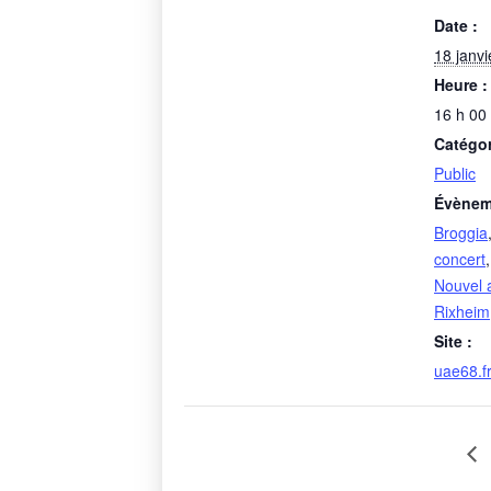
Date :
18 janvi
Heure :
16 h 00
Catégo
Public
Évènem
Broggia
concert
Nouvel 
Rixheim
Site :
uae68.f