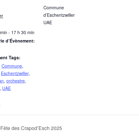
Commune
d’Eschentzwiller
er
UAE
 min - 17 h 30 min
rie d’Évènement:
ent Tags:
,
Commune
,
,
Eschentzwiller
,
an
,
orchestre
,
,
UAE
r
Fête des Crapod’Esch 2025