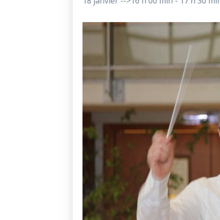
18 janvier -->16 h 00 min
-
17 h 30 mi