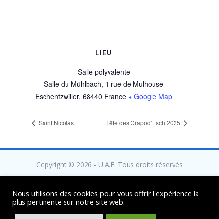
LIEU
Salle polyvalente
Salle du Mühlbach, 1 rue de Mulhouse
Eschentzwiller
,
68440
France
+ Google Map
Saint Nicolas
Fête des Crapod’Esch 2025
Copyright © 2026 - U.A.E. Tous droits réservés
Nous utilisons des cookies pour vous offrir l'expérience la
plus pertinente sur notre site web.
Mentions légales