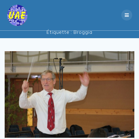
Skip
to
content
Étiquette :
Broggia