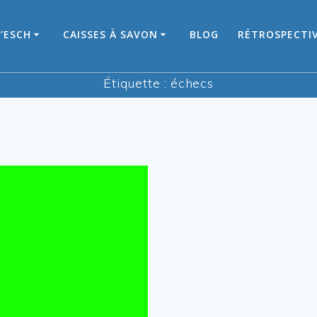
’ESCH
CAISSES À SAVON
BLOG
RÉTROSPECTI
Étiquette :
échecs