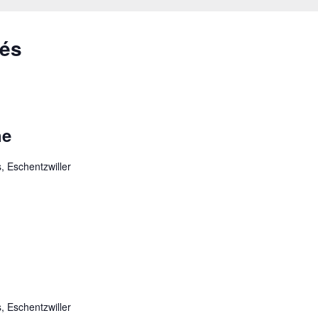
sés
he
s, Eschentzwiller
s, Eschentzwiller