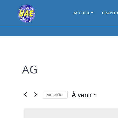
Skip
to
ACCUEIL
CRAPOD
content
AG
À venir
Aujourd’hui
Sélectionnez
une
date.