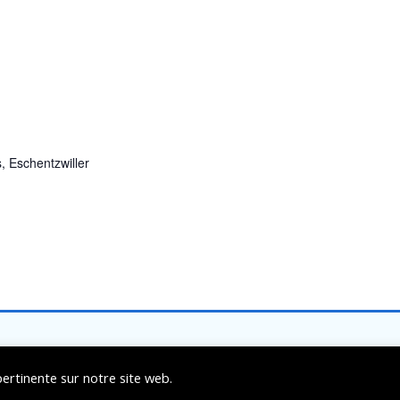
s, Eschentzwiller
Mentions légales
Politique de confidentialité
pertinente sur notre site web.