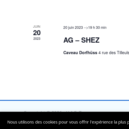
JUIN
20 juin 2023 -->19 h 30 min
20
AG – SHEZ
2023
Caveau Dorfhüss
4 rue des Tilleul
Copyright © 2026 - U.A.E. Tous
droits réservés
Nous utilisons des cookies pour vous offrir l'expérience la plus 