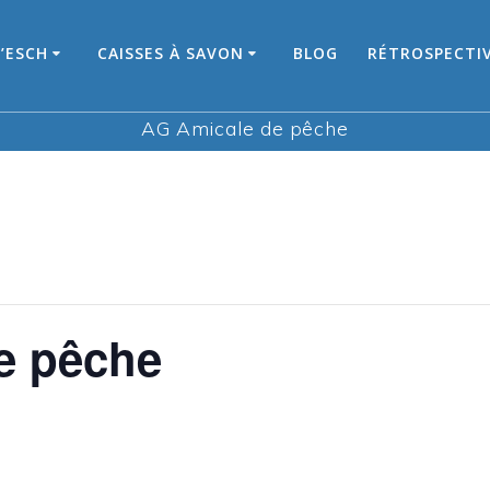
’ESCH
CAISSES À SAVON
BLOG
RÉTROSPECTI
AG Amicale de pêche
e pêche