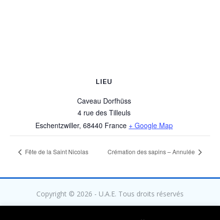
LIEU
Caveau Dorfhüss
4 rue des Tilleuls
Eschentzwiller
,
68440
France
+ Google Map
Fête de la Saint Nicolas
Crémation des sapins – Annulée
Copyright © 2026 - U.A.E. Tous droits réservés