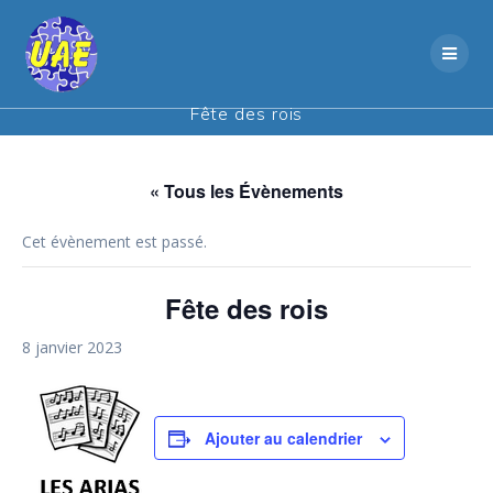
Skip
to
content
Fête des rois
« Tous les Évènements
Cet évènement est passé.
Fête des rois
8 janvier 2023
Ajouter au calendrier