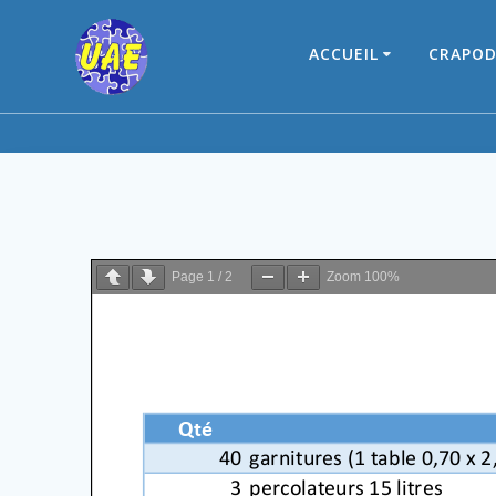
Skip
to
ACCUEIL
CRAPOD
content
Page
1
/
2
Zoom
100%