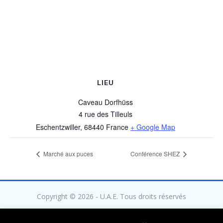
LIEU
Caveau Dorfhüss
4 rue des Tilleuls
Eschentzwiller
,
68440
France
+ Google Map
Marché aux puces
Conférence SHEZ
Copyright © 2026 - U.A.E. Tous droits réservés