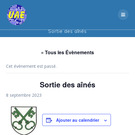
Skip
to
content
Sortie des aînés
« Tous les Évènements
Cet évènement est passé.
Sortie des aînés
8 septembre 2023
Ajouter au calendrier