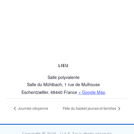
LIEU
Salle polyvalente
Salle du Mühlbach, 1 rue de Mulhouse
Eschentzwiller
,
68440
France
+ Google Map
Journée citoyenne
Fête du basket jeunes et familles
Copyright © 2026 - U.A.E. Tous droits réservés