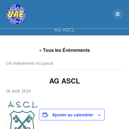
Skip
to
content
AG ASCL
« Tous les Évènements
Cet évènement est passé.
AG ASCL
26 août 2024
Ajouter au calendrier