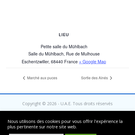
LIEU
Petite salle du Mühlbach
Salle du Mühlbach, Rue de Mulhouse
Eschentzwiller
,
68440
France
+ Google Map
Marché aux puces
Sortie des Aînés
Copyright © 2026 - U.A.E. Tous droits réservés
Nous utilisons des cookies pour vous offrir l'expérience la
plus pertinente sur notre site web.
Mentions légales