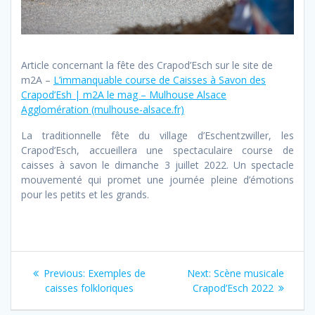
Article concernant la fête des Crapod’Esch sur le site de
m2A –
L’immanquable course de Caisses à Savon des
Crapod’Esh | m2A le mag – Mulhouse Alsace
Agglomération (mulhouse-alsace.fr)
La traditionnelle fête du village d’Eschentzwiller, les
Crapod’Esch, accueillera une spectaculaire course de
caisses à savon le dimanche 3 juillet 2022. Un spectacle
mouvementé qui promet une journée pleine d’émotions
pour les petits et les grands.
Navigation
Previous
Next
Previous:
Exemples de
Next:
Scène musicale
de
post:
post:
caisses folkloriques
Crapod’Esch 2022